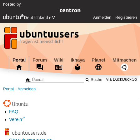
hosted by
Anmelden
Registrieren
Portal
Forum
Wiki
Ikhaya
Planet
Mitmachen
via DuckDuckGo
Portal
Anmelden
Ubuntu
FAQ
Verein
ubuntuusers.de