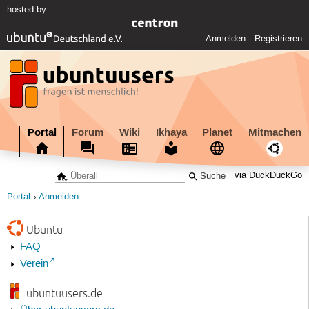
hosted by
Anmelden
Registrieren
Portal
Forum
Wiki
Ikhaya
Planet
Mitmachen
via DuckDuckGo
Portal
Anmelden
Ubuntu
FAQ
Verein
ubuntuusers.de