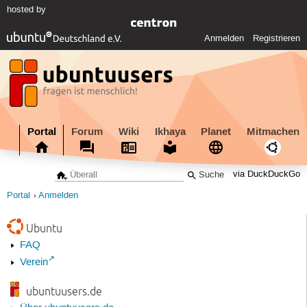
hosted by
Anmelden
Registrieren
Portal
Forum
Wiki
Ikhaya
Planet
Mitmachen
via DuckDuckGo
Portal
Anmelden
Ubuntu
FAQ
Verein
ubuntuusers.de