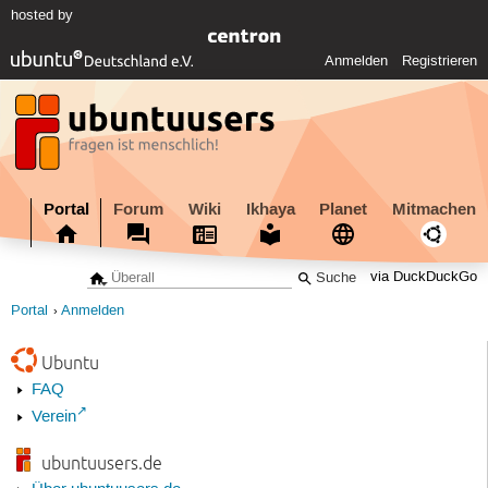
hosted by
Anmelden
Registrieren
Portal
Forum
Wiki
Ikhaya
Planet
Mitmachen
via DuckDuckGo
Portal
Anmelden
Ubuntu
FAQ
Verein
ubuntuusers.de