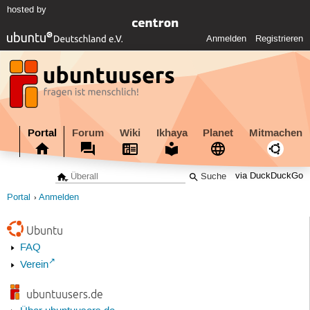
hosted by
Anmelden
Registrieren
Portal
Forum
Wiki
Ikhaya
Planet
Mitmachen
via DuckDuckGo
Portal
Anmelden
Ubuntu
FAQ
Verein
ubuntuusers.de