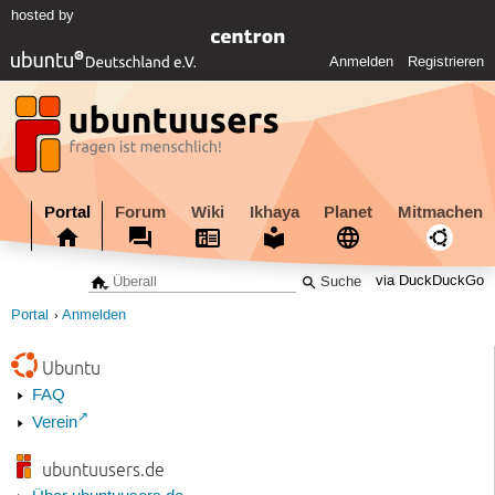
hosted by
Anmelden
Registrieren
Portal
Forum
Wiki
Ikhaya
Planet
Mitmachen
via DuckDuckGo
Portal
Anmelden
Ubuntu
FAQ
Verein
ubuntuusers.de