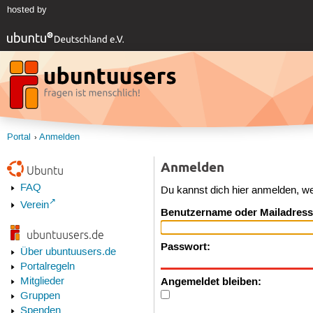
hosted by
Portal
Anmelden
Anmelden
Ubuntu
FAQ
Du kannst dich hier anmelden, w
Verein
Benutzername oder Mailadress
ubuntuusers.de
Passwort:
Über ubuntuusers.de
Portalregeln
Angemeldet bleiben:
Mitglieder
Gruppen
Spenden