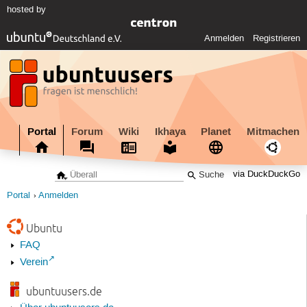
hosted by
Anmelden
Registrieren
Portal
Forum
Wiki
Ikhaya
Planet
Mitmachen
via DuckDuckGo
Portal
Anmelden
Ubuntu
FAQ
Verein
ubuntuusers.de