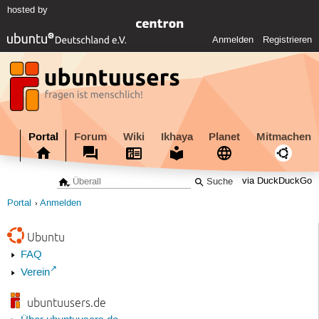
hosted by
Anmelden
Registrieren
Portal
Forum
Wiki
Ikhaya
Planet
Mitmachen
via DuckDuckGo
Portal
Anmelden
Ubuntu
FAQ
Verein
ubuntuusers.de