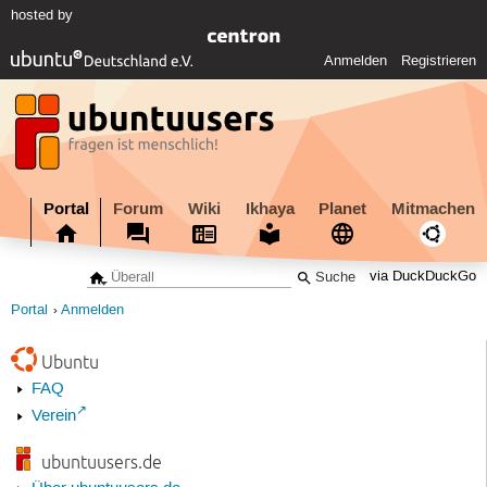
hosted by
Anmelden
Registrieren
Portal
Forum
Wiki
Ikhaya
Planet
Mitmachen
via DuckDuckGo
Portal
Anmelden
Ubuntu
FAQ
Verein
ubuntuusers.de