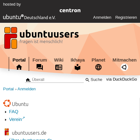
hosted by
Anmelden
Registrieren
Portal
Forum
Wiki
Ikhaya
Planet
Mitmachen
via DuckDuckGo
Portal
Anmelden
Ubuntu
FAQ
Verein
ubuntuusers.de