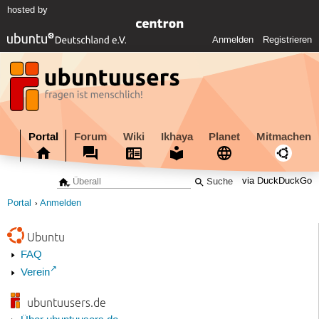
hosted by
Anmelden
Registrieren
Portal
Forum
Wiki
Ikhaya
Planet
Mitmachen
via DuckDuckGo
Portal
Anmelden
Ubuntu
FAQ
Verein
ubuntuusers.de