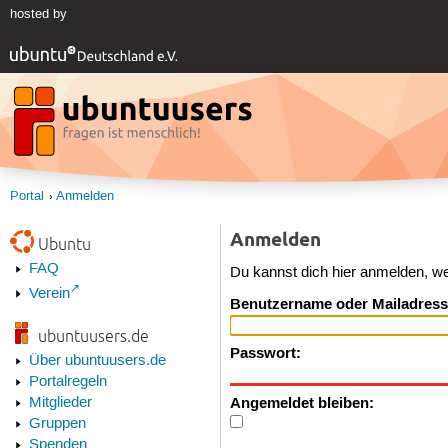
hosted by
Portal
Anmelden
Anmelden
Ubuntu
FAQ
Du kannst dich hier anmelden, w
Verein
Benutzername oder Mailadress
ubuntuusers.de
Passwort:
Über ubuntuusers.de
Portalregeln
Angemeldet bleiben:
Mitglieder
Gruppen
Spenden