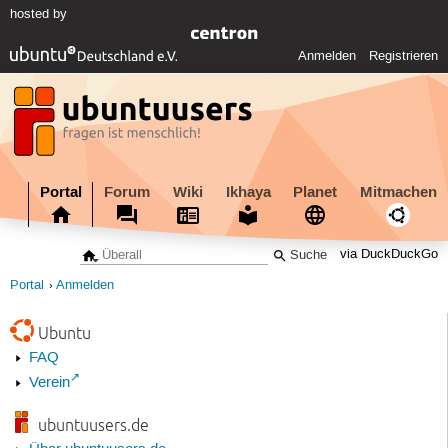
hosted by
Anmelden
Registrieren
Portal
Forum
Wiki
Ikhaya
Planet
Mitmachen
via DuckDuckGo
Portal
Anmelden
Ubuntu
FAQ
Verein
ubuntuusers.de