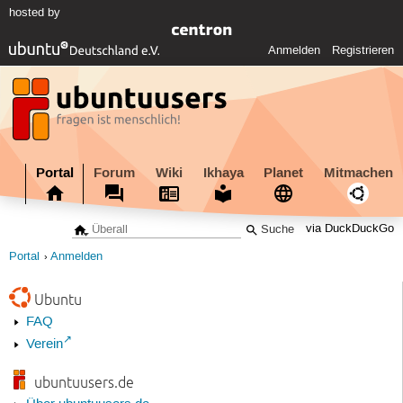
hosted by
Anmelden
Registrieren
Portal
Forum
Wiki
Ikhaya
Planet
Mitmachen
via DuckDuckGo
Portal
Anmelden
Ubuntu
FAQ
Verein
ubuntuusers.de