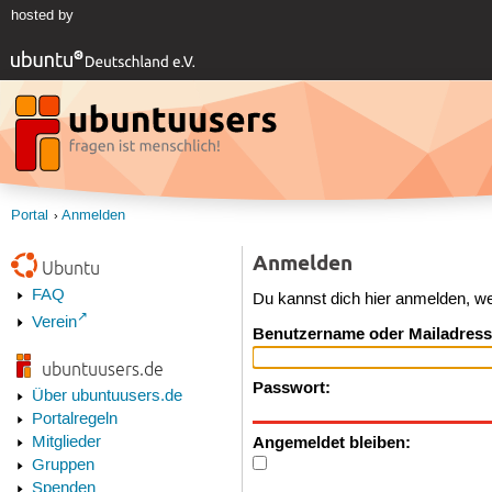
hosted by
Portal
Anmelden
Anmelden
Ubuntu
FAQ
Du kannst dich hier anmelden, w
Verein
Benutzername oder Mailadress
ubuntuusers.de
Passwort:
Über ubuntuusers.de
Portalregeln
Angemeldet bleiben:
Mitglieder
Gruppen
Spenden