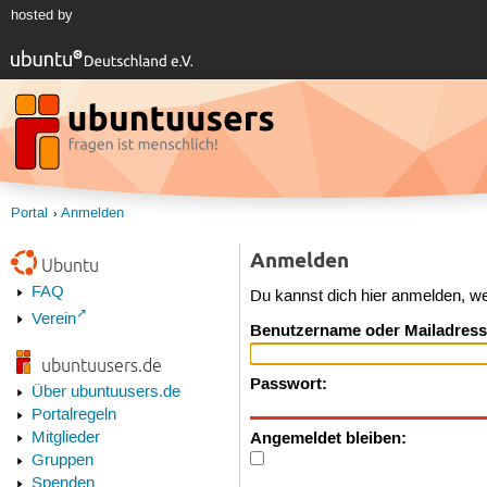
hosted by
Portal
Anmelden
Anmelden
Ubuntu
FAQ
Du kannst dich hier anmelden, w
Verein
Benutzername oder Mailadress
ubuntuusers.de
Passwort:
Über ubuntuusers.de
Portalregeln
Angemeldet bleiben:
Mitglieder
Gruppen
Spenden