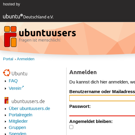
hosted by
Portal
Anmelden
Anmelden
Ubuntu
FAQ
Du kannst dich hier anmelden, w
Verein
Benutzername oder Mailadress
ubuntuusers.de
Passwort:
Über ubuntuusers.de
Portalregeln
Angemeldet bleiben:
Mitglieder
Gruppen
Spenden