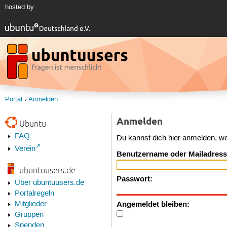
hosted by
Portal
Anmelden
Anmelden
Ubuntu
FAQ
Du kannst dich hier anmelden, w
Verein
Benutzername oder Mailadress
ubuntuusers.de
Passwort:
Über ubuntuusers.de
Portalregeln
Angemeldet bleiben:
Mitglieder
Gruppen
Spenden