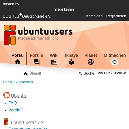
hosted by
Anmelden
Registrieren
Portal
Forum
Wiki
Ikhaya
Planet
Mitmachen
via DuckDuckGo
Portal
Anmelden
Ubuntu
FAQ
Verein
ubuntuusers.de