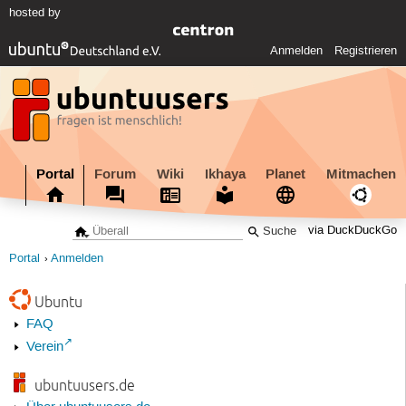
hosted by
Anmelden
Registrieren
Portal
Forum
Wiki
Ikhaya
Planet
Mitmachen
via DuckDuckGo
Portal
Anmelden
Ubuntu
FAQ
Verein
ubuntuusers.de