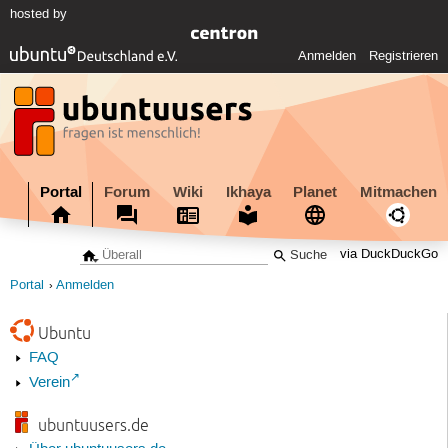
hosted by
Anmelden
Registrieren
Portal
Forum
Wiki
Ikhaya
Planet
Mitmachen
via DuckDuckGo
Portal
Anmelden
Ubuntu
FAQ
Verein
ubuntuusers.de