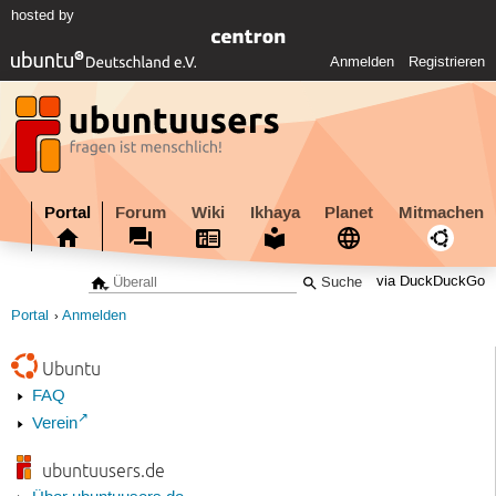
hosted by
Anmelden
Registrieren
Portal
Forum
Wiki
Ikhaya
Planet
Mitmachen
via DuckDuckGo
Portal
Anmelden
Ubuntu
FAQ
Verein
ubuntuusers.de