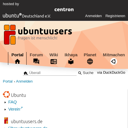
hosted by
Anmelden
Registrieren
Portal
Forum
Wiki
Ikhaya
Planet
Mitmachen
via DuckDuckGo
Portal
Anmelden
Ubuntu
FAQ
Verein
ubuntuusers.de