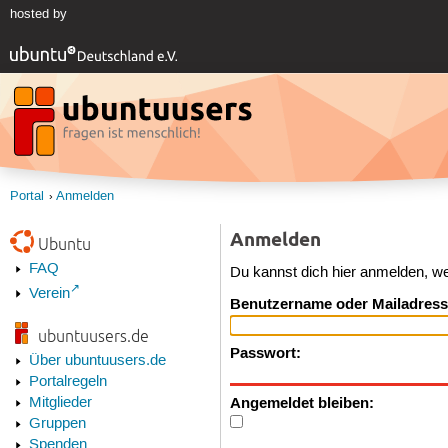
hosted by
Portal
Anmelden
Anmelden
Ubuntu
FAQ
Du kannst dich hier anmelden, w
Verein
Benutzername oder Mailadress
ubuntuusers.de
Passwort:
Über ubuntuusers.de
Portalregeln
Angemeldet bleiben:
Mitglieder
Gruppen
Spenden