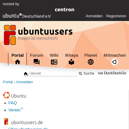
hosted by
Anmelden
Registrieren
Portal
Forum
Wiki
Ikhaya
Planet
Mitmachen
via DuckDuckGo
Portal
Anmelden
Ubuntu
FAQ
Verein
ubuntuusers.de