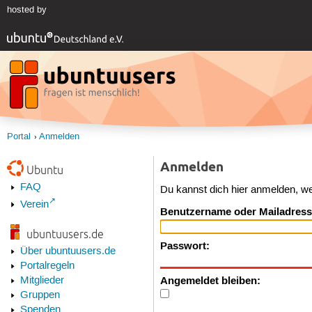
hosted by
Portal
Anmelden
Anmelden
Ubuntu
FAQ
Du kannst dich hier anmelden, w
Verein
Benutzername oder Mailadress
ubuntuusers.de
Passwort:
Über ubuntuusers.de
Portalregeln
Angemeldet bleiben:
Mitglieder
Gruppen
Spenden