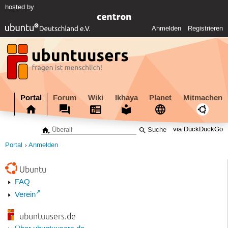
hosted by
Anmelden
Registrieren
Portal
Forum
Wiki
Ikhaya
Planet
Mitmachen
via DuckDuckGo
Portal
Anmelden
Ubuntu
FAQ
Verein
ubuntuusers.de