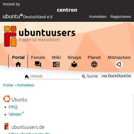
hosted by
Anmelden
Registrieren
Portal
Forum
Wiki
Ikhaya
Planet
Mitmachen
via DuckDuckGo
Portal
Anmelden
Ubuntu
FAQ
Verein
ubuntuusers.de