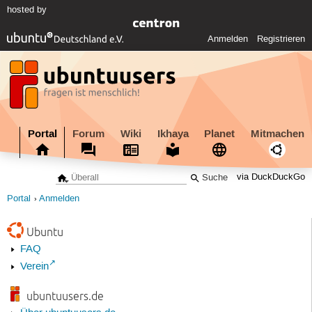
hosted by
Anmelden
Registrieren
Portal
Forum
Wiki
Ikhaya
Planet
Mitmachen
via DuckDuckGo
Portal
Anmelden
Ubuntu
FAQ
Verein
ubuntuusers.de