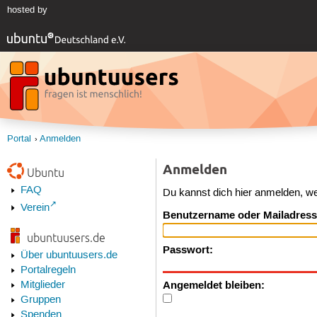
hosted by
Portal
Anmelden
Anmelden
Ubuntu
FAQ
Du kannst dich hier anmelden, w
Verein
Benutzername oder Mailadress
ubuntuusers.de
Passwort:
Über ubuntuusers.de
Portalregeln
Angemeldet bleiben:
Mitglieder
Gruppen
Spenden