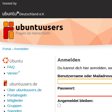
hosted by
Portal
Anmelden
Anmelden
Ubuntu
FAQ
Du kannst dich hier anmelden, w
Verein
Benutzername oder Mailadress
ubuntuusers.de
Passwort:
Über ubuntuusers.de
Portalregeln
Angemeldet bleiben:
Mitglieder
Gruppen
Spenden