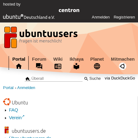
hosted by
Anmelden
Registrieren
Portal
Forum
Wiki
Ikhaya
Planet
Mitmachen
via DuckDuckGo
Portal
Anmelden
Ubuntu
FAQ
Verein
ubuntuusers.de