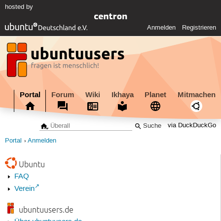
hosted by
Anmelden
Registrieren
Portal
Forum
Wiki
Ikhaya
Planet
Mitmachen
via DuckDuckGo
Portal
Anmelden
Ubuntu
FAQ
Verein
ubuntuusers.de