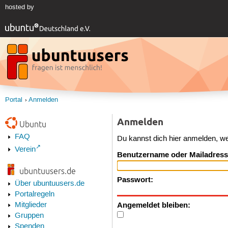
hosted by
Portal
Anmelden
Anmelden
Ubuntu
FAQ
Du kannst dich hier anmelden, w
Verein
Benutzername oder Mailadress
ubuntuusers.de
Passwort:
Über ubuntuusers.de
Portalregeln
Angemeldet bleiben:
Mitglieder
Gruppen
Spenden