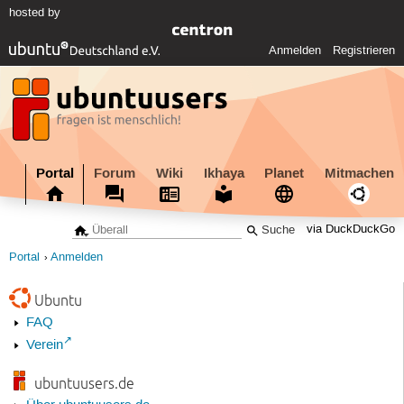
hosted by
Anmelden
Registrieren
Portal
Forum
Wiki
Ikhaya
Planet
Mitmachen
via DuckDuckGo
Portal
Anmelden
Ubuntu
FAQ
Verein
ubuntuusers.de