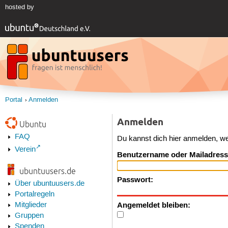
hosted by
Portal
Anmelden
Anmelden
Ubuntu
FAQ
Du kannst dich hier anmelden, w
Verein
Benutzername oder Mailadress
ubuntuusers.de
Passwort:
Über ubuntuusers.de
Portalregeln
Angemeldet bleiben:
Mitglieder
Gruppen
Spenden