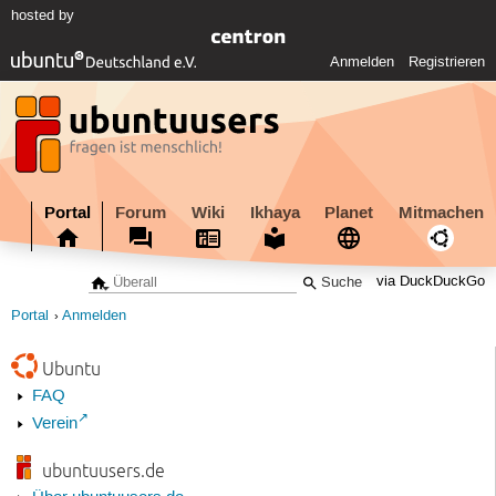
hosted by
Anmelden
Registrieren
Portal
Forum
Wiki
Ikhaya
Planet
Mitmachen
via DuckDuckGo
Portal
Anmelden
Ubuntu
FAQ
Verein
ubuntuusers.de