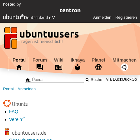
hosted by
Anmelden
Registrieren
Portal
Forum
Wiki
Ikhaya
Planet
Mitmachen
via DuckDuckGo
Portal
Anmelden
Ubuntu
FAQ
Verein
ubuntuusers.de