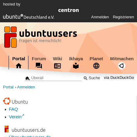
hosted by
Anmelden
Registrieren
Portal
Forum
Wiki
Ikhaya
Planet
Mitmachen
via DuckDuckGo
Portal
Anmelden
Ubuntu
FAQ
Verein
ubuntuusers.de