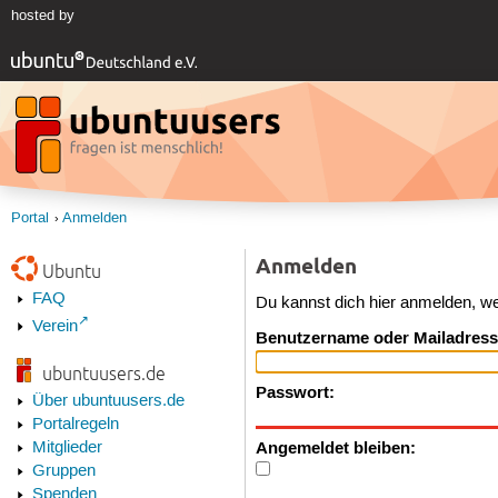
hosted by
Portal
Anmelden
Anmelden
Ubuntu
FAQ
Du kannst dich hier anmelden, w
Verein
Benutzername oder Mailadress
ubuntuusers.de
Passwort:
Über ubuntuusers.de
Portalregeln
Angemeldet bleiben:
Mitglieder
Gruppen
Spenden