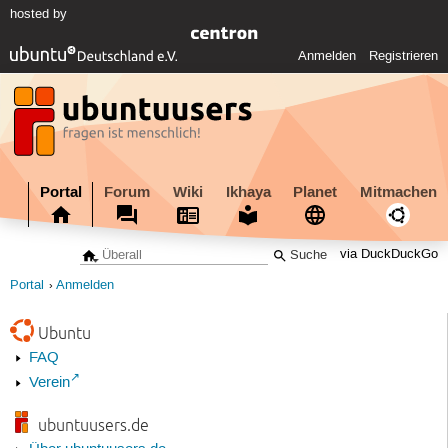
hosted by
Anmelden
Registrieren
Portal
Forum
Wiki
Ikhaya
Planet
Mitmachen
via DuckDuckGo
Portal
Anmelden
Ubuntu
FAQ
Verein
ubuntuusers.de