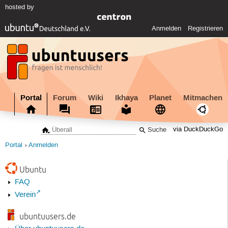
hosted by
Anmelden
Registrieren
Portal
Forum
Wiki
Ikhaya
Planet
Mitmachen
via DuckDuckGo
Portal
Anmelden
Ubuntu
FAQ
Verein
ubuntuusers.de