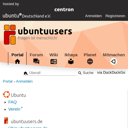
hosted by
Anmelden
Registrieren
Portal
Forum
Wiki
Ikhaya
Planet
Mitmachen
via DuckDuckGo
Portal
Anmelden
Ubuntu
FAQ
Verein
ubuntuusers.de