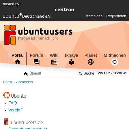
hosted by
Anmelden
Registrieren
Portal
Forum
Wiki
Ikhaya
Planet
Mitmachen
via DuckDuckGo
Portal
Anmelden
Ubuntu
FAQ
Verein
ubuntuusers.de