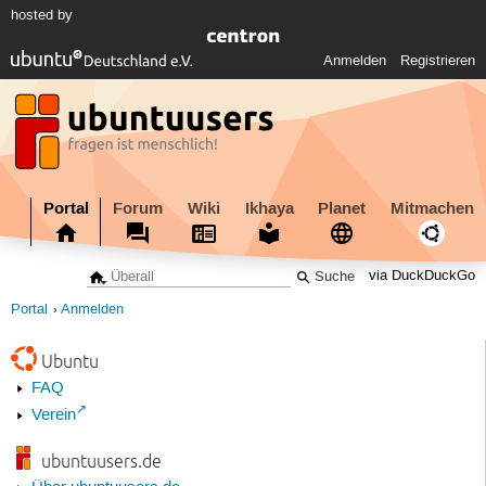
hosted by
Anmelden
Registrieren
Portal
Forum
Wiki
Ikhaya
Planet
Mitmachen
via DuckDuckGo
Portal
Anmelden
Ubuntu
FAQ
Verein
ubuntuusers.de