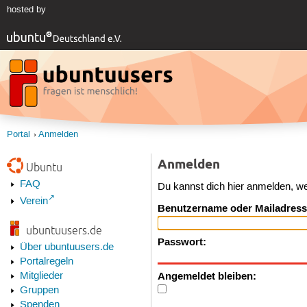
hosted by
Portal
Anmelden
Anmelden
Ubuntu
FAQ
Du kannst dich hier anmelden, w
Verein
Benutzername oder Mailadress
ubuntuusers.de
Passwort:
Über ubuntuusers.de
Portalregeln
Angemeldet bleiben:
Mitglieder
Gruppen
Spenden