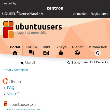
hosted by
Anmelden
Registrieren
Portal
Forum
Wiki
Ikhaya
Planet
Mitmachen
via DuckDuckGo
Portal
Anmelden
Ubuntu
FAQ
Verein
ubuntuusers.de