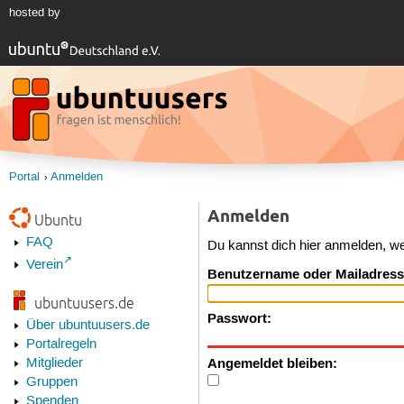
hosted by
Portal
Anmelden
Anmelden
Ubuntu
FAQ
Du kannst dich hier anmelden, w
Verein
Benutzername oder Mailadress
ubuntuusers.de
Passwort:
Über ubuntuusers.de
Portalregeln
Angemeldet bleiben:
Mitglieder
Gruppen
Spenden