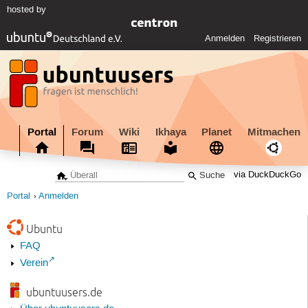
hosted by
Anmelden
Registrieren
Portal
Forum
Wiki
Ikhaya
Planet
Mitmachen
via DuckDuckGo
Portal
Anmelden
Ubuntu
FAQ
Verein
ubuntuusers.de